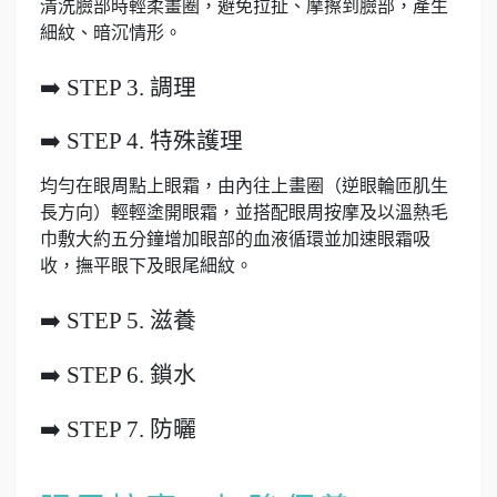
清洗臉部時輕柔畫圈，避免拉扯、摩擦到臉部，產生
細紋、暗沉情形。
➡️ STEP 3. 調理
➡️ STEP 4. 特殊護理
均勻在眼周點上眼霜，由內往上畫圈（逆眼輪匝肌生
長方向）輕輕塗開眼霜，並搭配眼周按摩及以溫熱毛
巾敷大約五分鐘增加眼部的血液循環並加速眼霜吸
收，撫平眼下及眼尾細紋。
➡️ STEP 5. 滋養
➡️ STEP 6. 鎖水
➡️ STEP 7. 防曬