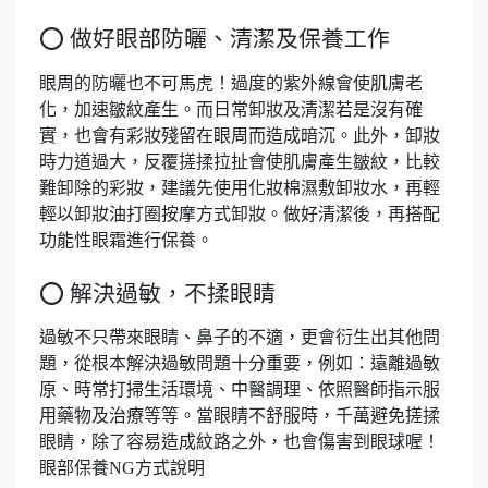
⭕ 做好眼部防曬、清潔及保養工作
眼周的防曬也不可馬虎！過度的紫外線會使肌膚老
化，加速皺紋產生。而日常卸妝及清潔若是沒有確
實，也會有彩妝殘留在眼周而造成暗沉。此外，卸妝
時力道過大，反覆搓揉拉扯會使肌膚產生皺紋，比較
難卸除的彩妝，建議先使用化妝棉濕敷卸妝水，再輕
輕以卸妝油打圈按摩方式卸妝。做好清潔後，再搭配
功能性眼霜進行保養。
⭕ 解決過敏，不揉眼睛
過敏不只帶來眼睛、鼻子的不適，更會衍生出其他問
題，從根本解決過敏問題十分重要，例如：遠離過敏
原、時常打掃生活環境、中醫調理、依照醫師指示服
用藥物及治療等等。當眼睛不舒服時，千萬避免搓揉
眼睛，除了容易造成紋路之外，也會傷害到眼球喔！
眼部保養NG方式說明