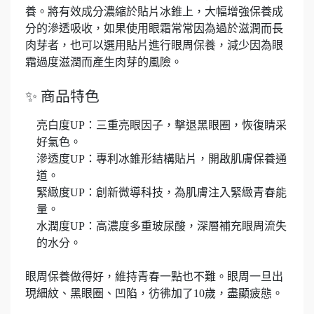
養。將有效成分濃縮於貼片冰錐上，大幅增強保養成
分的滲透吸收，如果使用眼霜常常因為過於滋潤而長
肉芽者，也可以選用貼片進行眼周保養，減少因為眼
霜過度滋潤而產生肉芽的風險。
✨ 商品特色
亮白度UP：三重亮眼因子，擊退黑眼圈，恢復睛采
好氣色。
滲透度UP：專利冰錐形結構貼片，開啟肌膚保養通
道。
緊緻度UP：創新微導科技，為肌膚注入緊緻青春能
量。
水潤度UP：高濃度多重玻尿酸，深層補充眼周流失
的水分。
眼周保養做得好，維持青春一點也不難。眼周一旦出
現細紋、黑眼圈、凹陷，彷彿加了10歲，盡顯疲態。