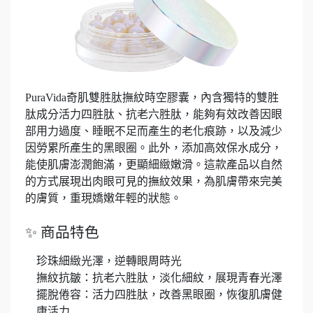
PuraVida奇肌雙胜肽撫紋時空膠囊，內含獨特的雙胜
肽成分活力四胜肽、抗老六胜肽，能夠有效改善因眼
部用力過度、睡眠不足而產生的老化痕跡，以及減少
因勞累所產生的黑眼圈。此外，添加高效保水成分，
能使肌膚澎潤飽滿，更顯細緻嫩滑。這款產品以自然
的方式展現出肉眼可見的撫紋效果，為肌膚帶來完美
的膚質，重現嬌嫩年輕的狀態。
✨ 商品特色
珍珠細緻光澤，逆轉眼周時光
撫紋抗皺：抗老六胜肽，淡化細紋，展現青春光澤
擺脫倦容：活力四胜肽，改善黑眼圈，恢復肌膚健
康活力