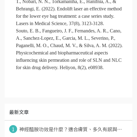
T., Nobari, N. N., Torkamaniha, E., Hanifnia, A., &
Behrangi, E. (2022). Endolift laser an effective method
for the lower eye bag treatment: a case series study.
Lasers in Medical Science, 37(8), 3123-3128.
Souto, E. B., Fangueiro, J. F., Fernandes, A. R., Cano,
A., Sanchez-Lopez, E., Garcia, M. L., Severino, P.,
Paganelli, M. O., Chaud, M. V., & Silva, A. M. (2022).
Physicochemical and biopharmaceutical aspects
influencing skin permeation and role of SLN and NLC
for skin drug delivery. Heliyon, 8(2), e08938.
最新文章
1
神經醯胺功效是什麼？適合膚質、多久有感與⋯