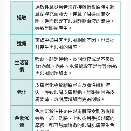
過敏性鼻炎患者常在接觸過敏原時引起
鼻黏膜充血腫大，使鼻子周邊血液受
過敏
阻，進而影響下眼瞼靜脈血液的流通，
導致黑眼圈產生。
家族中如果有黑眼圈相關基因，也會提
遺傳
升產生黑眼圈的機率。
吸菸、缺乏運動、長期熬夜或是不良飲
生活習
食(過鹹、過甜、水量攝取不足等等)導致
慣
黑眼圈問題加重。
皮膚老化導致膠原蛋白及彈性纖維流
老化
失，導致眼周皮膚鬆弛，黑眼圈因為皮
膚變薄、透明度增加而更為明顯。
色素沉澱往往是由眼周肌膚受刺激後所
色素沉
導致，如：洗臉、上妝或用手揉眼睛的
澱
摩擦，都容易讓嬌嫩的眼周肌膚產生色