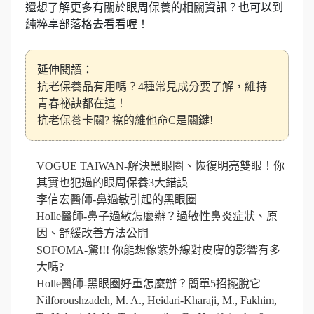
還想了解更多有關於眼周保養的相關資訊？也可以到
純粹享部落格去看看喔！
延伸閱讀：
抗老保養品有用嗎？4種常見成分要了解，維持
青春祕訣都在這！
抗老保養卡關? 擦的維他命C是關鍵!
VOGUE TAIWAN-解決黑眼圈、恢復明亮雙眼！你
其實也犯過的眼周保養3大錯誤
李信宏醫師-鼻過敏引起的黑眼圈
Holle醫師-鼻子過敏怎麼辦？過敏性鼻炎症狀、原
因、舒緩改善方法公開
SOFOMA-驚!!! 你能想像紫外線對皮膚的影響有多
大嗎?
Holle醫師-黑眼圈好重怎麼辦？簡單5招擺脫它
Nilforoushzadeh, M. A., Heidari-Kharaji, M., Fakhim,