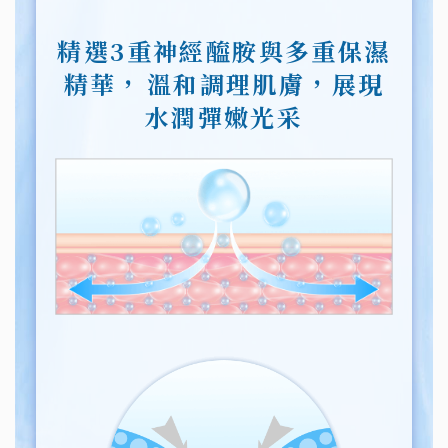
精選3重神經醯胺與多重保濕
精華，
溫和調理肌膚，展現
水潤彈嫩光采