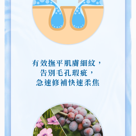
有效撫平肌膚細紋，
告別毛孔瑕疵，
急速修補快速柔焦