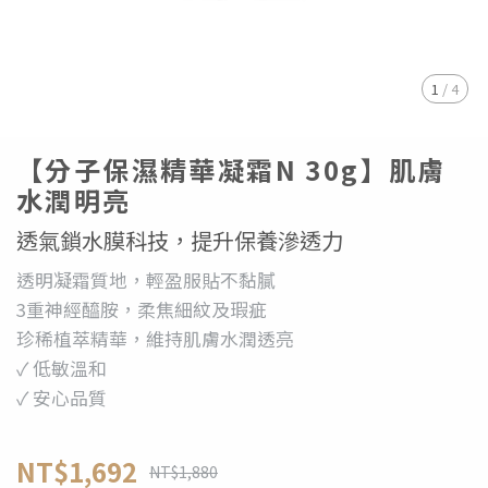
1
/
4
【分子保濕精華凝霜N 30g】肌膚
水潤明亮​
透氣鎖水膜科技，提升保養滲透力
透明凝霜質地，輕盈服貼不黏膩​
3重神經醯胺，柔焦細紋及瑕疵​
珍稀植萃精華，維持肌膚水潤透亮​
✓ 低敏溫和
✓ 安心品質
NT$1,692
NT$1,880