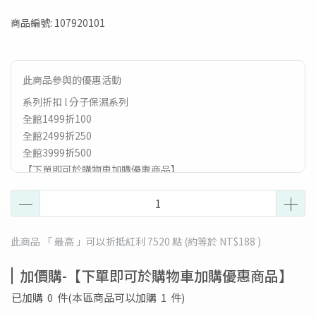
商品編號:
107920101
此商品參與的優惠活動
系列折扣 l 分子保濕系列
全館1499折100
全館2499折250
全館3999折500
【下單即可於購物車加購優惠商品】
【8月滿額贈🎁】滿$1499贈PuraVida分子保濕前導修護液
1mlx3；滿$2499贈PuraVida維他命煥白亮采乳12ml；滿
$3999贈PuraVida奇肌賦活修護安瓶3入(贈送符合最高門檻之
贈品，恕不累贈，送完為止)
此商品 「 最高 」可以折抵紅利
7520
點 (約等於
NT$188
)
加價購-【下單即可於購物車加購優惠商品】
已加購
0
件
(本區商品可以加購
1
件)