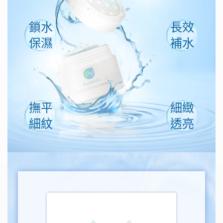
鎖水
長效
保濕
補水
撫平
細緻
細紋
透亮