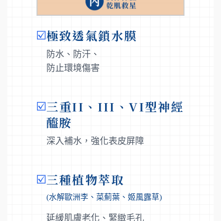
極致透氣鎖水膜
☑️
防水、防汗、
防止環境傷害
三重II、III、VI型神經
☑️
醯胺
深入補水，強化表皮屏障
三種植物萃取
☑️
(水解歐洲李、菜薊葉、姬風露草)
延緩肌膚老化、緊緻毛孔