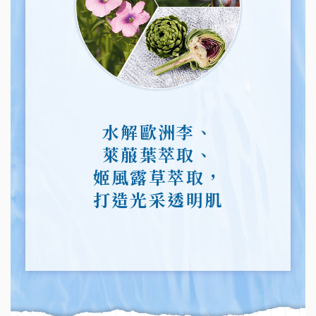
水解歐洲李、
萊菔葉萃取、
姬風露草萃取，
打造光采透明肌