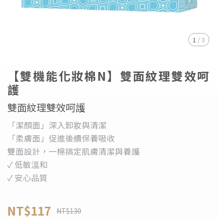
1
/
3
【雙機能化妝棉N】雙面紋理雙效呵
護​
雙面紋理雙效呵護​
「潔顏面」深入卸妝與清潔​
「柔膚面」促進後續保養吸收​
雙面設計，一棉搞定肌膚清潔與養護​
✓ 低敏溫和
✓ 安心品質
NT$117
NT$130