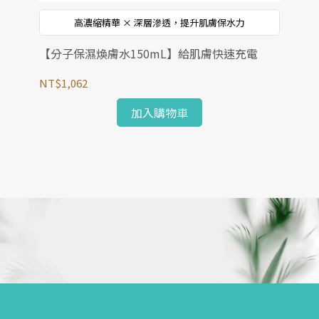
高濃縮精華 × 深層滲透，提升肌膚保水力
【分子保濕煥膚水150mL】給肌膚快速充電
【
NT$1,062
NT
加入購物車