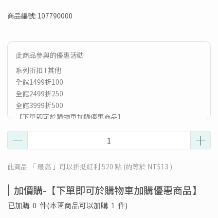
商品編號:
107790000
此商品參與的優惠活動
系列折扣 l 其他
全館1499折100
全館2499折250
全館3999折500
【下單即可於購物車加購優惠商品】
【8月滿額贈🎁】滿$1499贈PuraVida分子保濕前導修護液
1mlx3；滿$2499贈PuraVida維他命煥白亮采乳12ml；滿
$3999贈PuraVida奇肌賦活修護安瓶3入(贈送符合最高門檻之
贈品，恕不累贈，送完為止)
此商品 「 最高 」可以折抵紅利
520
點 (約等於
NT$13
)
加價購-【下單即可於購物車加購優惠商品】
已加購
0
件
(本區商品可以加購
1
件)