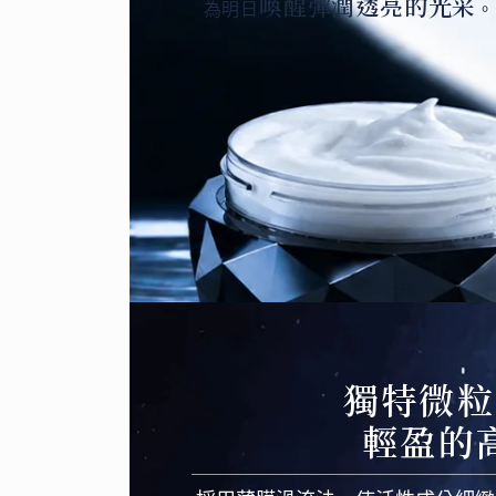
喚醒彈潤透亮的光采
為明日
。
獨特微粒
輕盈的