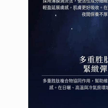
採用薄膜渦流法，使活性成分細緻
輕盈延展膚感，肌膚更好吸收。在
夜間保養不厚
多重胜
緊緻彈
多重胜肽複合物協同作用，幫助維
感。在日曬、高溫與冷氣房環