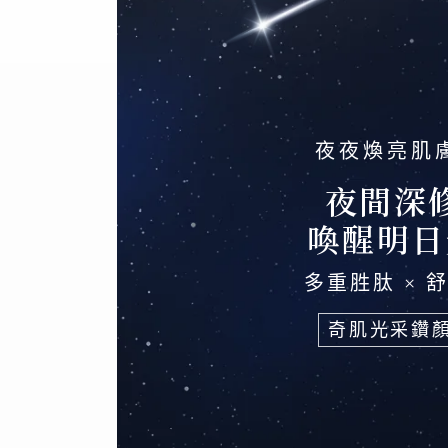
夜夜煥亮肌
夜間深
喚醒明日
多重胜肽 × 
奇肌光采鑽