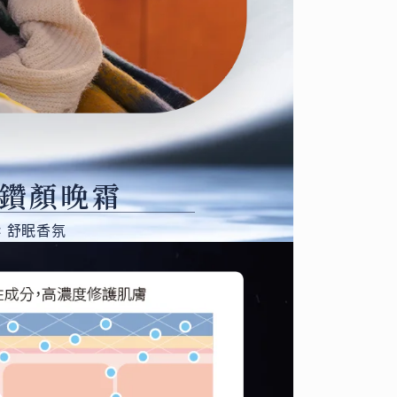
鑽顏晚霜
× 舒眠香氛