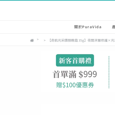
關於PuraVida
【奇肌光采鑽顏晚霜 35g】夜間深層修護×光