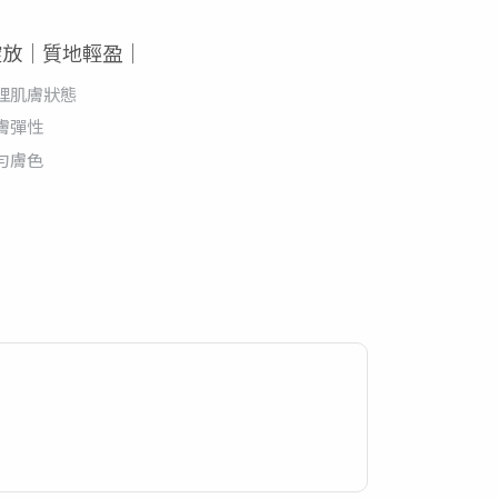
綻放｜質地輕盈｜
理肌膚狀態
膚彈性
勻膚色