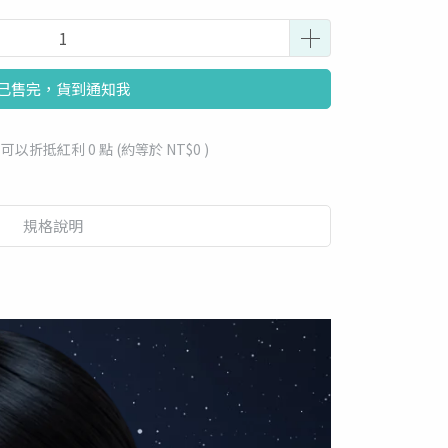
已售完，貨到通知我
 」可以折抵紅利
0
點 (約等於
NT$0
)
規格說明