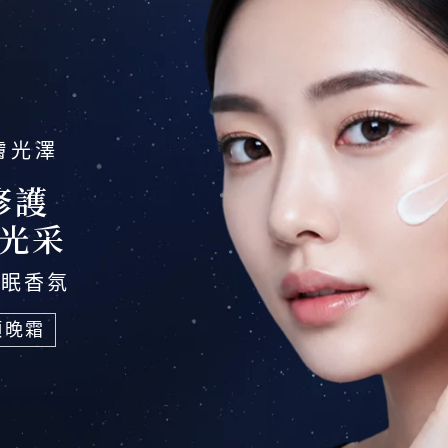
膚光澤
修護
光采
舒眠香氛
顏晚霜