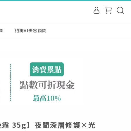
欄
諮詢AI美容顧問
霜 35g】夜間深層修護×光