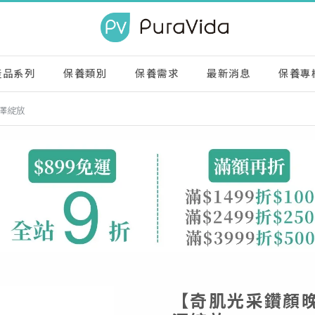
產品系列
保養類別
保養需求
最新消息
保養專
澤綻放
【奇肌光采鑽顏晚