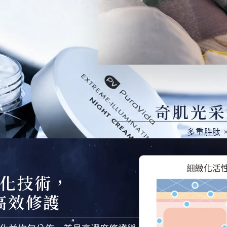
奇肌光采
多重胜肽 
化技術，
高效修護