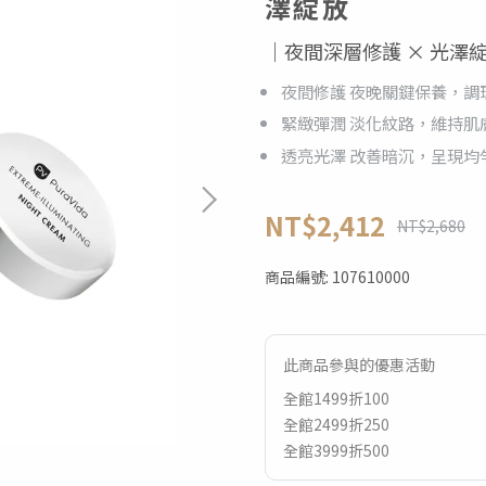
澤綻放
｜夜間深層修護 × 光澤
夜間修護 夜晚關鍵保養，調
緊緻彈潤 淡化紋路，維持肌
透亮光澤 改善暗沉，呈現均
NT$2,412
NT$2,680
商品編號:
107610000
此商品參與的優惠活動
全館1499折100
全館2499折250
全館3999折500