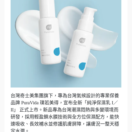
台灣奇士美集團旗下，專為台灣氣候設計的專業保養
品牌 PuraVida 璞若美得，宣布全新「純淨保濕乳 I／
II」 正式上市。新品專為台灣潮濕悶熱與多變環境而
研發，採用輕盈鎖水膜技術與全方位保濕配方，能快
速吸收、長效補水並修護肌膚屏障，讓膚況一整天穩
定水潤。