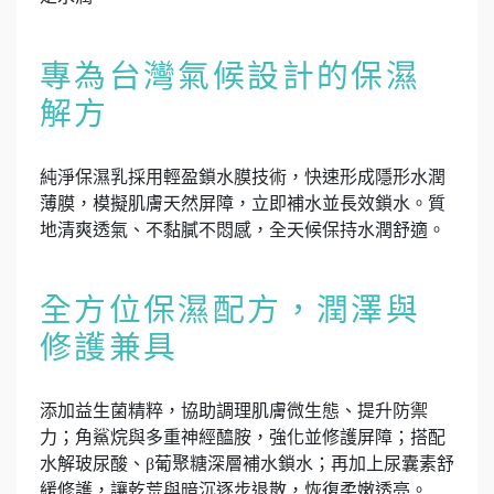
專為台灣氣候設計的保濕
解方
純淨保濕乳採用輕盈鎖水膜技術，快速形成隱形水潤
薄膜，模擬肌膚天然屏障，立即補水並長效鎖水。質
地清爽透氣、不黏膩不悶感，全天候保持水潤舒適。
全方位保濕配方，潤澤與
修護兼具
添加益生菌精粹，協助調理肌膚微生態、提升防禦
力；角鯊烷與多重神經醯胺，強化並修護屏障；搭配
水解玻尿酸、β葡聚糖深層補水鎖水；再加上尿囊素舒
緩修護，讓乾荒與暗沉逐步退散，恢復柔嫩透亮。