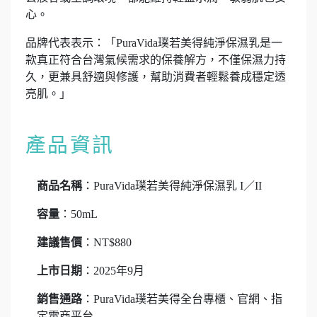
心。
品牌代表表示：「PuraVida璞若美得純淨保濕乳是一
款真正符合台灣氣候需求的保養解方，不僅保濕力持
久，更兼具舒適與修護，幫助消費者輕鬆養成穩定透
亮肌。」
產品資訊
商品名稱
：PuraVida璞若美得純淨保濕乳 I／II
容量
：50mL
建議售價
：NT$880
上市日期
：2025年9月
銷售通路
：PuraVida璞若美得全台專櫃、官網、指
定電商平台