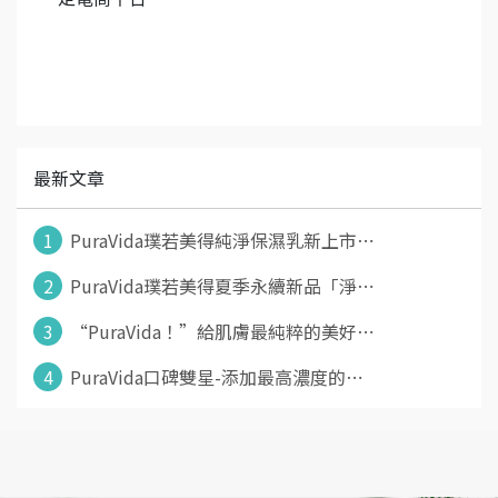
最新文章
1
PuraVida璞若美得純淨保濕乳新上市⋯
2
PuraVida璞若美得夏季永續新品「淨⋯
3
“PuraVida！”給肌膚最純粹的美好⋯
4
PuraVida口碑雙星-添加最高濃度的⋯